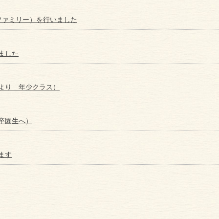
ファミリー）を行いました
ました
より 年少クラス）
卒園生へ）
ます