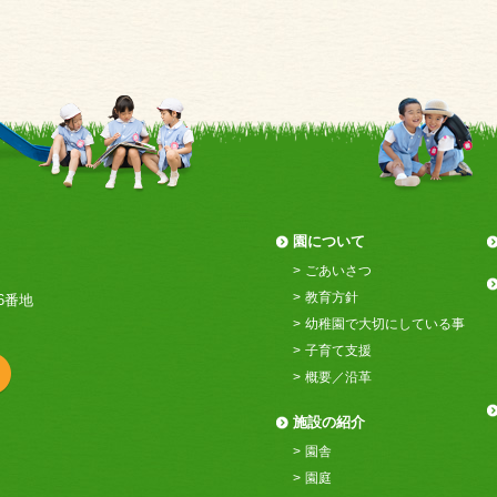
園について
ごあいさつ
教育方針
6番地
幼稚園で大切にしている事
子育て支援
概要／沿革
施設の紹介
園舎
園庭