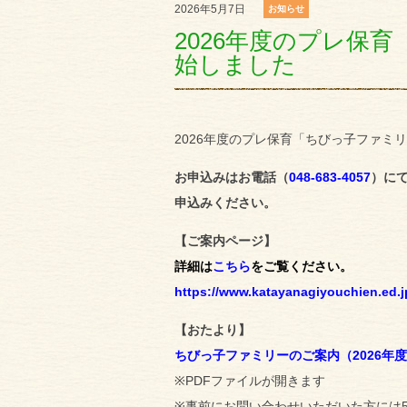
2026年5月7日
お知らせ
2026年度のプレ保
始しました
2026年度のプレ保育「ちびっ子ファミ
お申込みはお電話（
048-683-4057
）に
申込みください。
【ご案内ページ】
詳細は
こちら
をご覧ください。
https://www.katayanagiyouchien.ed.j
【おたより】
ちびっ子ファミリーのご案内（2026年
※PDFファイルが開きます
※事前にお問い合わせいただいた方には5