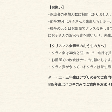
【お願い】
○保護者の参加人数に制限はありません
○前半30分はお子さんと先生たちとホ
○後半の30分はお部屋でクラス会をし
にお子さんの近況報告を聞いたり、先生
【クリスマス会担当のおうちの方へ】
・クラス会は30分と短いので、進行は
・お部屋での飲食はナシでお願いします
・クラス費が余っているクラスは持ち帰
※一・二・三年生はアプリのみでご案内を
※四年生はハガキのみでご案内をお送りして