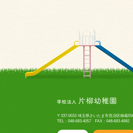
〒337-0033 埼玉県さいたま市見沼区御蔵55
TEL：048-683-4057 FAX：048-683-4992