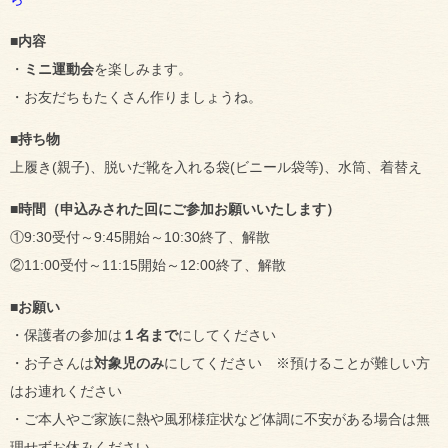
■内容
・
ミニ運動会
を楽しみます。
・お友だちもたくさん作りましょうね。
■持ち物
上履き(親子)、脱いだ靴を入れる袋(ビニール袋等)、水筒、着替え
■時間（申込みされた回にご参加お願いいたします）
①9:30受付～9:45開始～10:30終了、解散
②11:00受付～11:15開始～12:00終了、解散
■お願い
・保護者の参加は
１名まで
にしてください
・お子さんは
対象児のみ
にしてください ※預けることが難しい方
はお連れください
・ご本人やご家族に熱や風邪様症状など体調に不安がある場合は無
理せずお休みください