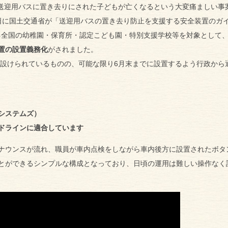
、送迎用バスに置き去りにされた子どもが亡くなるという大変痛ましい事
20日に国土交通省が「送迎用バスの置き去り防止を支援する安全装置のガ
ら
全国の幼稚園・保育所・認定こども園・特別支援学校等を対象として
置の設置義務化
がされました。
置が設けられているものの、可能な限り6月末までに設置するよう行政から
システムズ）
ドラインに適合しています
ナウンスが流れ、職員が車内点検をしながら車内後方に設置されたボタ
とができるシンプルな構成となっており、日頃の運用は難しい操作なく