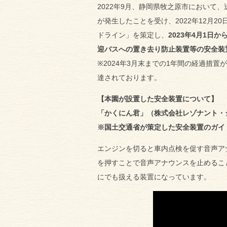
2022年9月、静岡県牧之原市において
が発生したことを受け、2022年12月
ドライン」を策定し、
2023年4月1日か
迎バスへの置き去り防止装置等の安全装
※2024年3月末までの1年間の経過措
達されております。
【本園が設置した安全装置について】
「かくにん君」（株式会社レゾナント・
※国土交通省が策定した安全装置のガイ
エンジンを切ると車内点検を促す音声ア
を押すことで音声アナウンスを止めるこ
にでも扱える装置になっています。