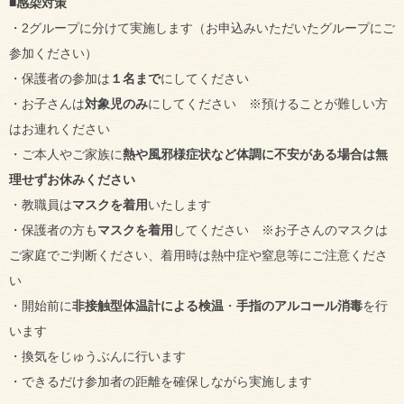
■感染対策
・2グループに分けて実施します（お申込みいただいたグループにご
参加ください）
・保護者の参加は
１名まで
にしてください
・お子さんは
対象児のみ
にしてください ※預けることが難しい方
はお連れください
・ご本人やご家族に
熱や風邪様症状など体調に不安がある場合は無
理せずお休みください
・教職員は
マスクを着用
いたします
・保護者の方も
マスクを着用
してください ※お子さんのマスクは
ご家庭でご判断ください、着用時は熱中症や窒息等にご注意くださ
い
・開始前に
非接触型体温計による検温
・
手指のアルコール消毒
を行
います
・換気をじゅうぶんに行います
・できるだけ参加者の距離を確保しながら実施します