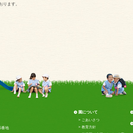
おります。
園について
ごあいさつ
教育方針
6番地