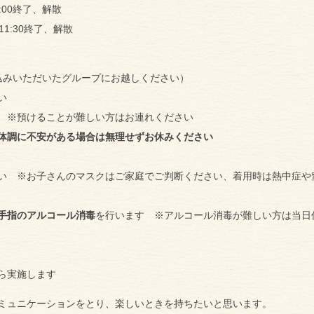
:00終了、解散
11:30終了、解散
込みいただいたグループにお越しください）
い
 ※預けることが難しい方はお連れください
体調に不安がある場合は無理せずお休みください
い ※お子さんのマスクはご家庭でご判断ください、着用時は熱中症や
手指のアルコール消毒
を行います ※アルコール消毒が難しい方は当日
ら実施します
ミュニケーションをとり、楽しいときを持ちたいと思います。