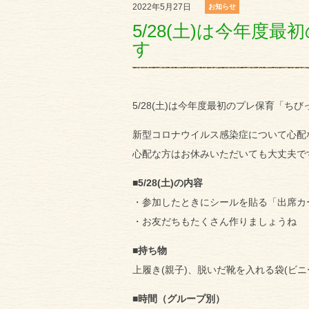
2022年5月27日
お知らせ
5/28(土)は今年
す
5/28(土)は今年度最初のプレ保育「ち
新型コロナウイルス感染症について心配
心配な方はお休みいただいても大丈夫で
■5/28(土)の内容
・参加したときにシールを貼る「出席カ
・お友だちもたくさん作りましょうね
■持ち物
上履き(親子)、脱いだ靴を入れる袋(ビ
■時間（グループ別）