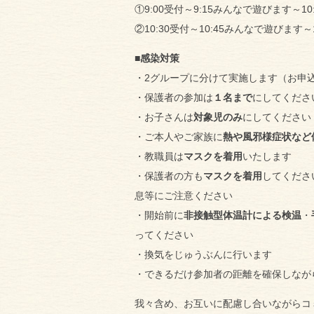
①9:00受付～9:15みんなで遊びます～10
②10:30受付～10:45みんなで遊びます～
■感染対策
・2グループに分けて実施します（お申
・保護者の参加は
１名まで
にしてくださ
・お子さんは
対象児のみ
にしてください
・ご本人やご家族に
熱や風邪様症状など
・教職員は
マスクを着用
いたします
・保護者の方も
マスクを着用
してくださ
息等にご注意ください
・開始前に
非接触型体温計による検温
・
ってください
・換気をじゅうぶんに行います
・できるだけ参加者の距離を確保しなが
我々含め、お互いに配慮し合いながらコ