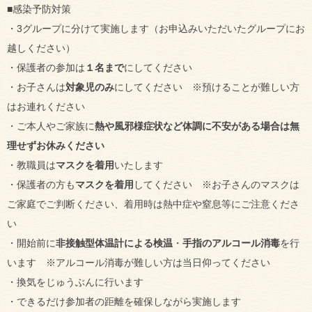
■感染予防対策
・3グループに分けて実施します（お申込みいただいたグループにお
越しください）
・保護者の参加は
１名まで
にしてください
・お子さんは
対象児のみ
にしてください ※預けることが難しい方
はお連れください
・ご本人やご家族に
熱や風邪様症状など体調に不安がある場合は無
理せずお休みください
・教職員は
マスクを着用
いたします
・保護者の方も
マスクを着用
してください ※お子さんのマスクは
ご家庭でご判断ください、着用時は熱中症や窒息等にご注意くださ
い
・開始前に
非接触型体温計による検温
・
手指のアルコール消毒
を行
います ※アルコール消毒が難しい方は当日仰ってください
・換気をじゅうぶんに行います
・できるだけ参加者の距離を確保しながら実施します